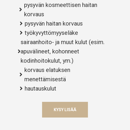
pysyvän kosmeettisen haitan
korvaus
pysyvän haitan korvaus
työkyvyttömyyseläke
sairaanhoito- ja muut kulut (esim.
apuvälineet, kohonneet
kodinhoitokulut, ym.)
korvaus elatuksen
menettämisestä
hautauskulut
KYSY LISÄÄ