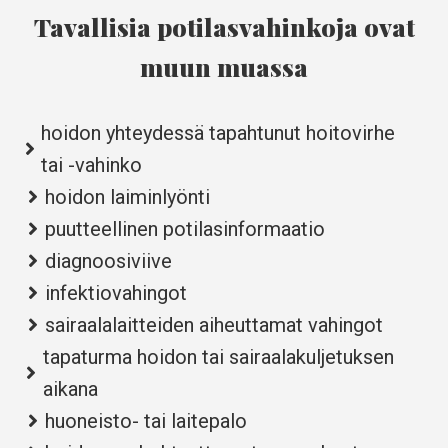
Tavallisia potilasvahinkoja ovat
muun muassa
hoidon yhteydessä tapahtunut hoitovirhe
tai -vahinko
hoidon laiminlyönti
puutteellinen potilasinformaatio
diagnoosiviive
infektiovahingot
sairaalalaitteiden aiheuttamat vahingot
tapaturma hoidon tai sairaalakuljetuksen
aikana
huoneisto- tai laitepalo