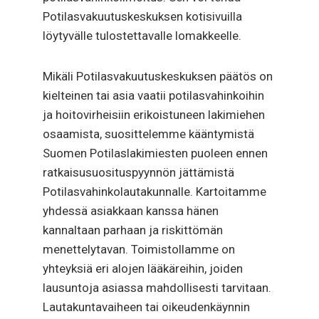
Potilasvakuutuskeskuksen kotisivuilla
löytyvälle tulostettavalle lomakkeelle.
Mikäli Potilasvakuutuskeskuksen päätös on
kielteinen tai asia vaatii potilasvahinkoihin
ja hoitovirheisiin erikoistuneen lakimiehen
osaamista, suosittelemme kääntymistä
Suomen Potilaslakimiesten puoleen ennen
ratkaisusuosituspyynnön jättämistä
Potilasvahinkolautakunnalle. Kartoitamme
yhdessä asiakkaan kanssa hänen
kannaltaan parhaan ja riskittömän
menettelytavan. Toimistollamme on
yhteyksiä eri alojen lääkäreihin, joiden
lausuntoja asiassa mahdollisesti tarvitaan.
Lautakuntavaiheen tai oikeudenkäynnin