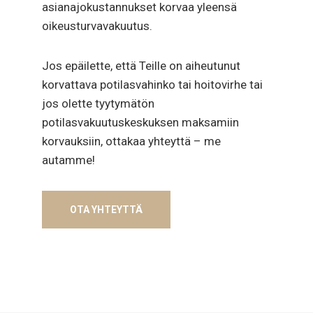
asianajokustannukset korvaa yleensä
oikeusturvavakuutus.
Jos epäilette, että Teille on aiheutunut
korvattava potilasvahinko tai hoitovirhe tai
jos olette tyytymätön
potilasvakuutuskeskuksen maksamiin
korvauksiin, ottakaa yhteyttä – me
autamme!
OTA YHTEYTTÄ