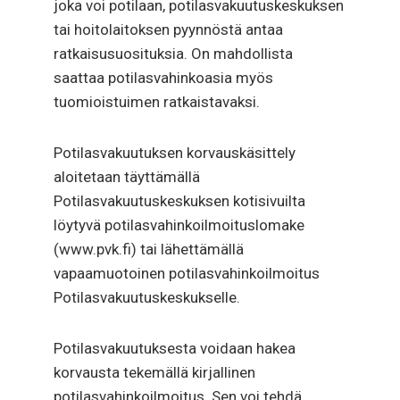
joka voi potilaan, potilasvakuutuskeskuksen
tai hoitolaitoksen pyynnöstä antaa
ratkaisusuosituksia. On mahdollista
saattaa potilasvahinkoasia myös
tuomioistuimen ratkaistavaksi.
Potilasvakuutuksen korvauskäsittely
aloitetaan täyttämällä
Potilasvakuutuskeskuksen kotisivuilta
löytyvä potilasvahinkoilmoituslomake
(www.pvk.fi) tai lähettämällä
vapaamuotoinen potilasvahinkoilmoitus
Potilasvakuutuskeskukselle.
Potilasvakuutuksesta voidaan hakea
korvausta tekemällä kirjallinen
potilasvahinkoilmoitus. Sen voi tehdä