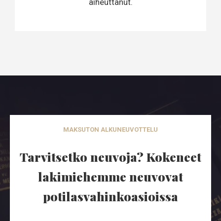
aiheuttanut.
MAKSUTON ALKUNEUVOTTELU
Tarvitsetko neuvoja? Kokeneet
lakimiehemme neuvovat
potilasvahinkoasioissa