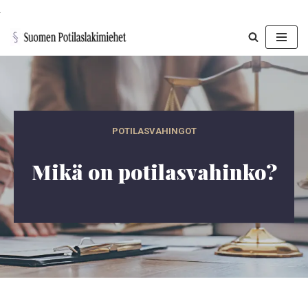
Siirry
suoraan
sisältöön
POTILASVAHINGOT
Mikä on potilasvahinko?