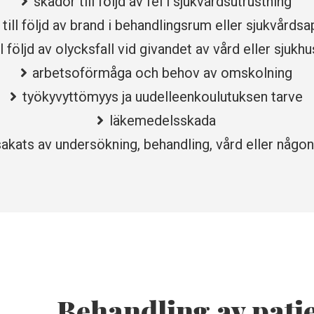
skador till följd av fel i sjukvårdsutrustning
till följd av brand i behandlingsrum eller sjukvårdsa
ll följd av olycksfall vid givandet av vård eller sjukh
arbetsoförmåga och behov av omskolning
työkyvyttömyys ja uudelleenkoulutuksen tarve
läkemedelsskada
akats av undersökning, behandling, vård eller någ
Behandling av pati