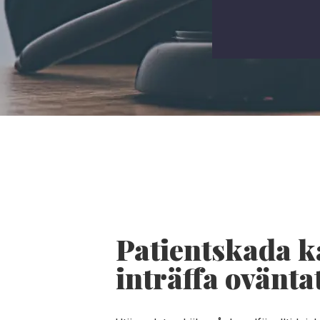
Patientskada 
inträffa ovänta