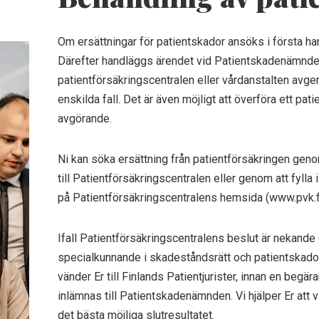
Om ersättningar för patientskador ansöks i första han
Därefter handläggs ärendet vid Patientskadenämnde
patientförsäkringscentralen eller vårdanstalten avge
enskilda fall. Det är även möjligt att överföra ett pat
avgörande.
Ni kan söka ersättning från patientförsäkringen geno
till Patientförsäkringscentralen eller genom att fyll
på Patientförsäkringscentralens hemsida (www.pvk.fi
Ifall Patientförsäkringscentralens beslut är nekande 
specialkunnande i skadeståndsrätt och patientskador
vänder Er till Finlands Patientjurister, innan en beg
inlämnas till Patientskadenämnden. Vi hjälper Er att v
det bästa möjliga slutresultatet.