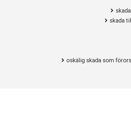
skada 
skada ti
oskälig skada som förors