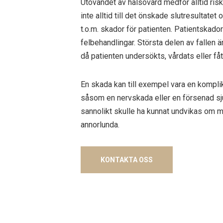
Utövandet av hälsovård medför alltid risk
inte alltid till det önskade slutresultate
t.o.m. skador för patienten. Patientskado
felbehandlingar. Största delen av fallen 
då patienten undersökts, vårdats eller fåt
En skada kan till exempel vara en komplik
såsom en nervskada eller en försenad 
sannolikt skulle ha kunnat undvikas om 
annorlunda.
KONTAKTA OSS