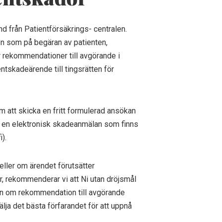
d från Patientförsäkrings- centralen.
n som på begäran av patienten,
r rekommendationer till avgörande i
ientskadeärende till tingsrätten för
m att skicka en fritt formulerad ansökan
a i en elektronisk skadeanmälan som finns
).
eller om ärendet förutsätter
, rekommenderar vi att Ni utan dröjsmål
äran om rekommendation till avgörande
älja det bästa förfarandet för att uppnå