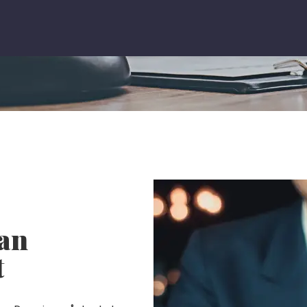
kan
t