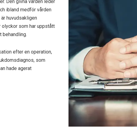
er. Den givna vården leder
t och ibland medför vården
r är huvudsakligen
är olyckor som har uppstått
t behandling.
ation efter en operation,
sjukdomsdiagnos, som
man hade agerat