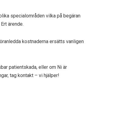
m olika specialområden vilka på begäran
Ert ärende.
föranledda kostnaderna ersätts vanligen
sbar patientskada, eller om Ni är
r, tag kontakt – vi hjälper!