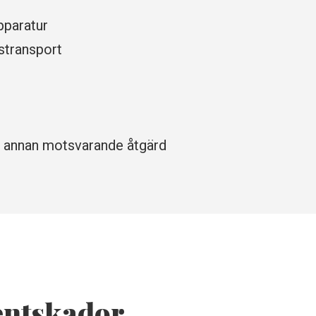
pparatur
ustransport
on annan motsvarande åtgärd
entskador